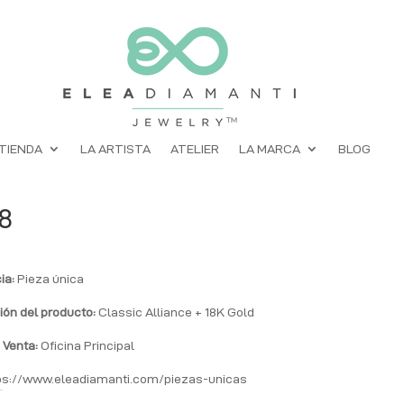
TIENDA
LA ARTISTA
ATELIER
LA MARCA
BLOG
8
ia:
Pieza única
ión del producto:
Classic Alliance + 18K Gold
 Venta:
Oficina Principal
ps://www.eleadiamanti.com/piezas-unicas