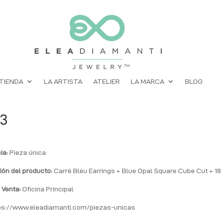
TIENDA
LA ARTISTA
ATELIER
LA MARCA
BLOG
93
ia:
Pieza única
ión del producto:
Carré Bleu Earrings + Blue Opal Square Cube Cut + 1
 Venta:
Oficina Principal
ps://www.eleadiamanti.com/piezas-unicas