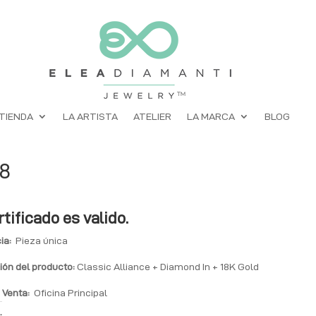
TIENDA
LA ARTISTA
ATELIER
LA MARCA
BLOG
38
rtificado es valido.
ia:
Pieza única
ión
del producto:
Classic Alliance + Diamond In + 18K Gold
 Venta:
Oficina Principal
: