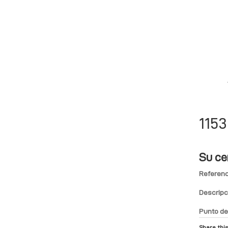
115
Su ce
Referenc
Descripc
Punto de
Share this