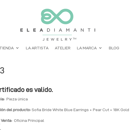
TIENDA
LA ARTISTA
ATELIER
LA MARCA
BLOG
33
rtificado es valido.
ia:
Pieza única
ión
del producto:
Sofia Bride White Blue Earrings + Pear Cut + 18K Gold
 Venta:
Oficina Principal
: