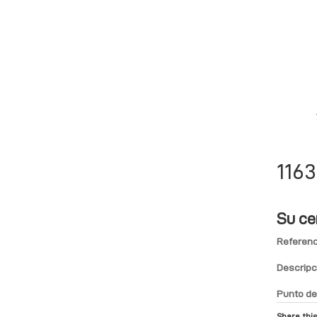
116
Su ce
Referenc
Descripc
Punto de
Share this