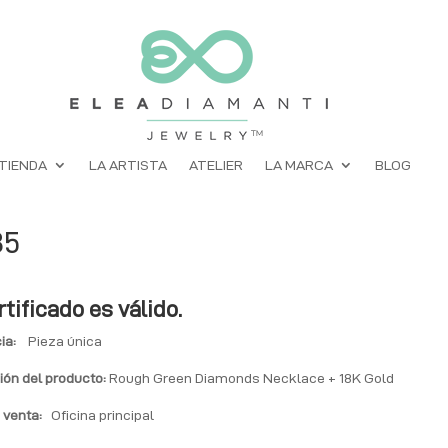
TIENDA
LA ARTISTA
ATELIER
LA MARCA
BLOG
85
rtificado es válido.
ia:
Pieza única
ión del producto:
Rough Green Diamonds Necklace + 18K Gold
 venta:
Oficina principal