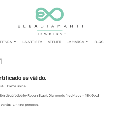
TIENDA
LA ARTISTA
ATELIER
LA MARCA
BLOG
1
rtificado es válido.
ia:
Pieza única
ión del producto:
Rough Black Diamonds Necklace + 18K Gold
 venta:
Oficina principal