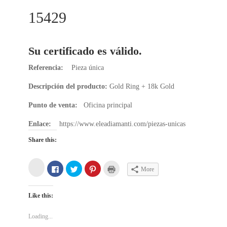
15429
Su certificado es válido.
Referencia:
Pieza única
Descripción del producto:
Gold Ring + 18k Gold
Punto de venta:
Oficina principal
Enlace:
https://www.eleadiamanti.com/piezas-unicas
Share this:
C
C
C
C
C
More
l
l
l
l
l
i
i
i
i
i
c
c
c
c
c
k
k
k
k
k
Like this:
t
t
t
t
t
o
o
o
o
o
s
s
s
s
p
h
h
h
h
r
Loading...
a
a
a
a
i
r