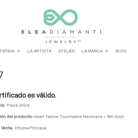
TIENDA
LA ARTISTA
ATELIER
LA MARCA
BLOG
7
rtificado es válido.
ia:
Pieza única
ión del producto:
Heart Yellow Tourmaline Necklace + 18K Gold
 Venta:
Oficina Principal