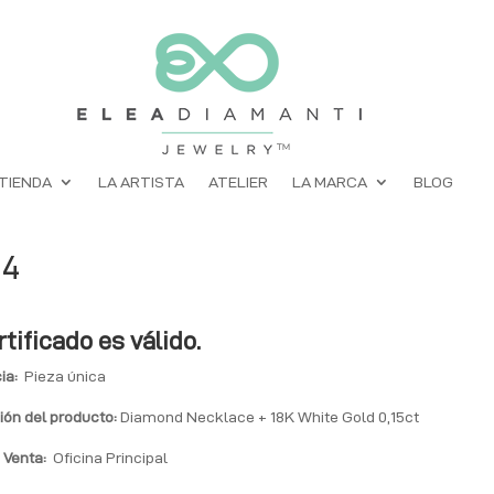
TIENDA
LA ARTISTA
ATELIER
LA MARCA
BLOG
04
rtificado es válido.
ia:
Pieza única
ión del producto:
Diamond Necklace + 18K White Gold 0,15ct
 Venta:
Oficina Principal