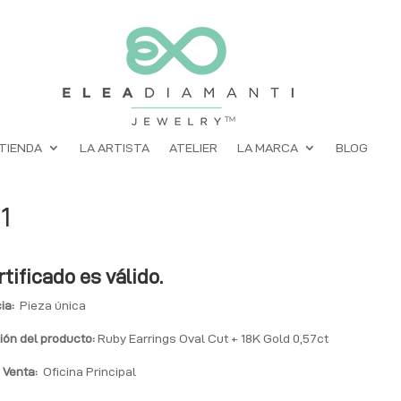
TIENDA
LA ARTISTA
ATELIER
LA MARCA
BLOG
1
rtificado es válido.
ia:
Pieza única
ión del producto:
Ruby Earrings Oval Cut + 18K Gold 0,57ct
 Venta:
Oficina Principal