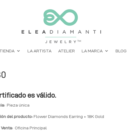
TIENDA
LA ARTISTA
ATELIER
LA MARCA
BLOG
80
rtificado es válido.
ia:
Pieza única
ión del producto:
Flower Diamonds Earring + 18K Gold
 Venta:
Oficina Principal