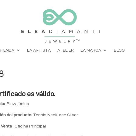
TIENDA
LA ARTISTA
ATELIER
LA MARCA
BLOG
8
rtificado es válido.
ia:
Pieza única
ión del producto:
Tennis Necklace Silver
 Venta:
Oficina Principal