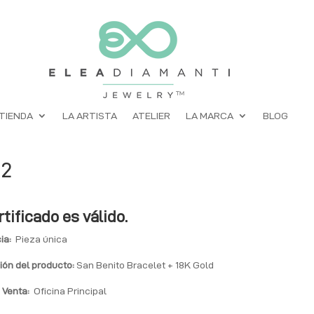
TIENDA
LA ARTISTA
ATELIER
LA MARCA
BLOG
42
rtificado es válido.
ia:
Pieza única
ión del producto:
San Benito Bracelet + 18K Gold
 Venta:
Oficina Principal