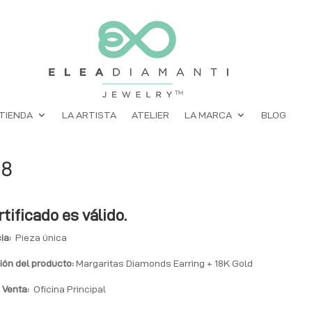
TIENDA
LA ARTISTA
ATELIER
LA MARCA
BLOG
48
rtificado es válido.
ia:
Pieza única
ión del producto:
Margaritas Diamonds Earring + 18K Gold
 Venta:
Oficina Principal