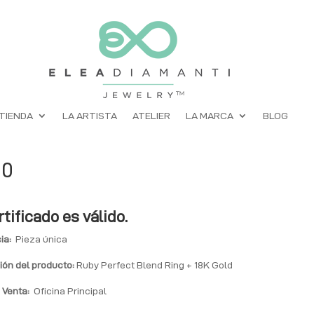
TIENDA
LA ARTISTA
ATELIER
LA MARCA
BLOG
90
rtificado es válido.
ia:
Pieza única
ión del producto:
Ruby Perfect Blend Ring + 18K Gold
 Venta:
Oficina Principal