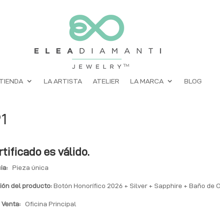
TIENDA
LA ARTISTA
ATELIER
LA MARCA
BLOG
1
rtificado es válido.
ia:
Pieza única
ión del producto:
Botón Honorífico 2026 + Silver + Sapphire + Baño de 
 Venta:
Oficina Principal