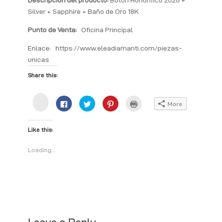
Descripción del producto:
Botón Honorífico 2026 +
Silver + Sapphire + Baño de Oro 18K
Punto de Venta:
Oficina Principal
Enlace:
https://www.eleadiamanti.com/piezas-
unicas
Share this:
C
C
C
C
C
More
l
l
l
l
l
i
i
i
i
i
c
c
c
c
c
k
k
k
k
k
Like this:
t
t
t
t
t
o
o
o
o
o
s
s
s
s
p
h
h
h
h
r
Loading...
a
a
a
a
i
r
r
r
r
n
e
e
e
e
t
o
o
o
o
(
n
n
n
n
O
I
F
T
P
p
n
a
w
i
e
s
c
i
n
n
t
e
t
t
s
a
b
t
e
i
g
o
e
r
n
r
o
r
e
n