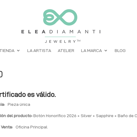
TIENDA
LA ARTISTA
ATELIER
LA MARCA
BLOG
0
rtificado es válido.
ia:
Pieza única
ión del producto:
Botón Honorífico 2026 + Silver + Sapphire + Baño de 
 Venta:
Oficina Principal