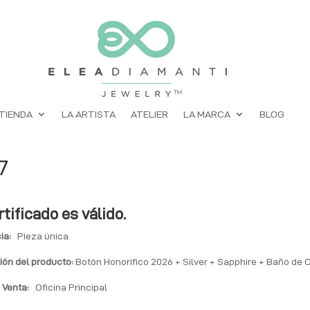
TIENDA
LA ARTISTA
ATELIER
LA MARCA
BLOG
7
rtificado es válido.
ia:
Pieza única
ión del producto:
Botón Honorífico 2026 + Silver + Sapphire + Baño de 
 Venta:
Oficina Principal