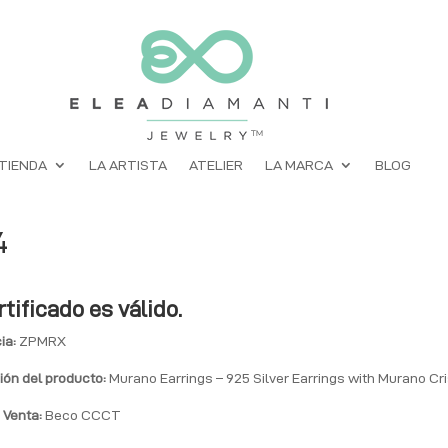
TIENDA
LA ARTISTA
ATELIER
LA MARCA
BLOG
4
rtificado es válido.
ia:
ZPMRX
ión del producto:
Murano Earrings – 925 Silver Earrings with Murano Cri
 Venta:
Beco CCCT