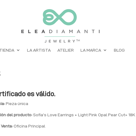
TIENDA
LA ARTISTA
ATELIER
LA MARCA
BLOG
3
rtificado es válido.
ia:
Pieza única
ión del producto:
Sofía’s Love Earrings + Light Pink Opal Pear Cut+ 18K
 Venta:
Oficina Principal