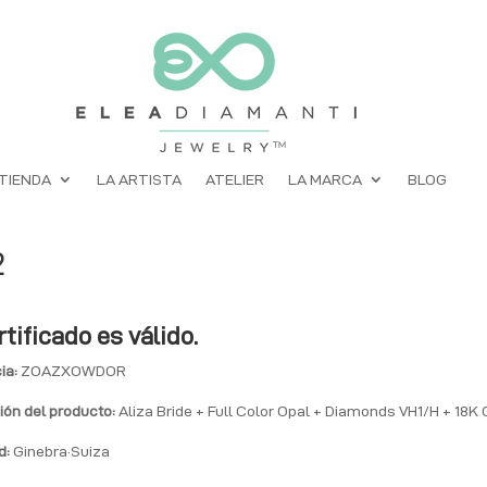
TIENDA
LA ARTISTA
ATELIER
LA MARCA
BLOG
2
rtificado es válido.
ia:
ZOAZXOWDOR
ión del producto:
Aliza Bride + Full Color Opal + Diamonds VH1/H + 18K 
d:
Ginebra·Suiza