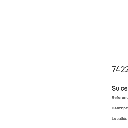
742
Su ce
Referenc
Descripc
Localida