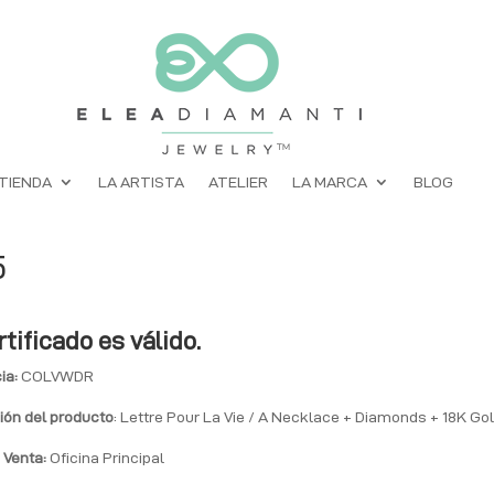
TIENDA
LA ARTISTA
ATELIER
LA MARCA
BLOG
5
rtificado es válido.
ia:
COLVWDR
ión del producto
: Lettre Pour La Vie / A Necklace + Diamonds + 18K Go
 Venta:
Oficina Principal