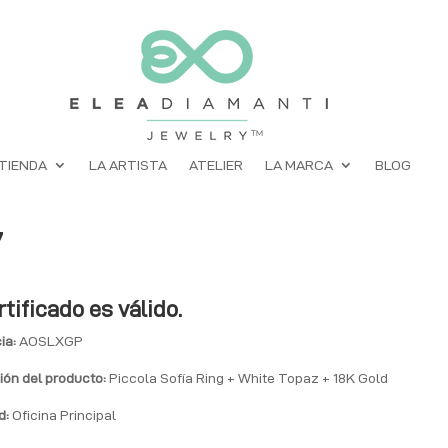
TIENDA
LA ARTISTA
ATELIER
LA MARCA
BLOG
7
rtificado es válido.
ia:
AOSLXGP
ión del producto:
Piccola Sofía Ring + White Topaz + 18K Gold
d:
Oficina Principal