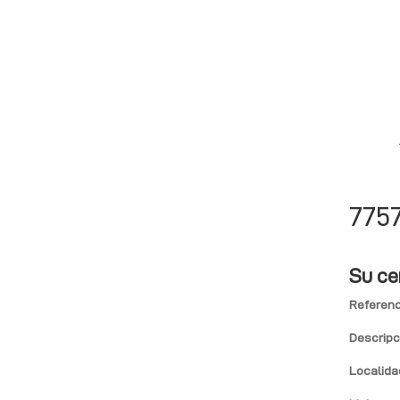
775
Su ce
Referenc
Descripc
Localida